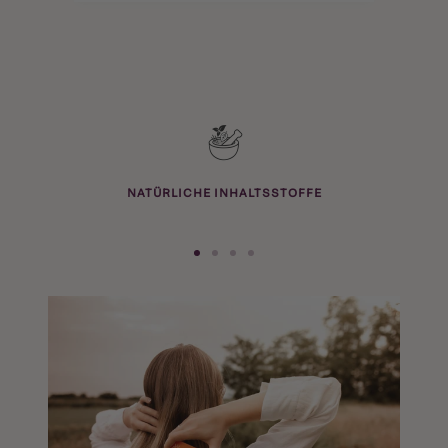
NATÜRLICHE INHALTSSTOFFE
Zur
Zur
Zur
Zur
Slide
Slide
Slide
Slide
1
2
3
4
gehen
gehen
gehen
gehen