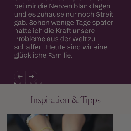
bei mir die Nerven blank lagen
und es zuhause nur noch Streit
gab. Schon wenige Tage später
hatte ich die Kraft unsere
Probleme aus der Welt zu
schaffen. Heute sind wir eine
glückliche Familie.
Zurück
Weiter
Zur
Zur
Zur
Zur
Zur
Zur
Slide
Slide
Slide
Slide
Slide
Slide
Inspiration & Tipps
1
2
3
4
5
6
gehen
gehen
gehen
gehen
gehen
gehen