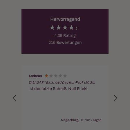
Hervorragend
4,39
Rating
215
Bewertungen
Andreas
Rolf
)
TALASAR® Balanced Day Kur-Pack (90 St.)
TALAS
on
Ist der letzte Scheiß. Null Effekt
Tut 
..Ich
chen
em Tag
Magdeburg, DE, vor 2 Tagen