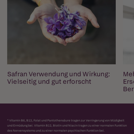
Safran Verwendung und Wirkung:
Meh
Vielseitig und gut erforscht
Ers
Ber
* Vitamin B6, B12, Folat und Pantothensäure tragen zur Verringerung von Müdigkeit
und Ermüdung bei. Vitamin B12, Biotin und Niacin tragen zu einer normalen Funktion
des Nervensystems und zu einer normalen psychischen Funktion bei.